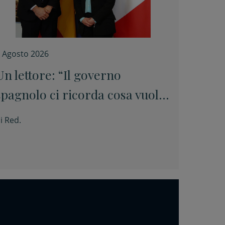
 Agosto 2026
Un lettore: “Il governo
spagnolo ci ricorda cosa vuole
dire essere europei”
i
Red.