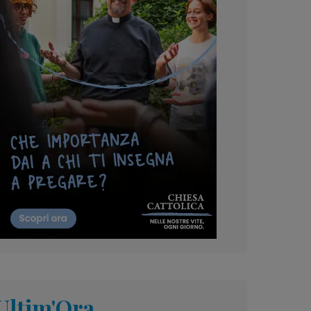
Ultim'Ora