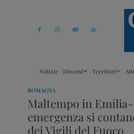
Skip
to
content
Notizie
Diocesi
Territori
Att
Apri
Apri
Menu
Menu
ROMAGNA
Maltempo in Emilia-
emergenza si contano
dei Vigili del Fuoco