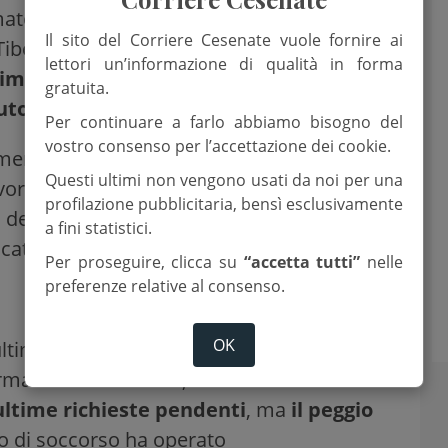
umato
tra il 26 e il 27 marzo lungo la
Il sito del Corriere Cesenate vuole fornire ai
iberina), al confine tra le province di Forlì-
lettori un’informazione di qualità in forma
improvvisa ha paralizzato l’arteria
gratuita.
utomobilisti
per diverse ore.
Per continuare a farlo abbiamo bisogno del
vostro consenso per l’accettazione dei cookie.
namento imponente: tre squadre del
Questi ultimi non vengono usati da noi per una
rato fianco a fianco con Polizia di Stato,
profilazione pubblicitaria, bensì esclusivamente
della Protezione Civile per liberare i mezzi
a fini statistici.
cate nel gelo.
Per proseguire, clicca su
“accetta tutti”
nelle
preferenze relative al consenso.
OK
ltime ore, la situazione è ormai tornata
orma una nota scritta,
stanno
ltime richieste pendenti
, ma
il peggio
ivo di soccorso ha operato