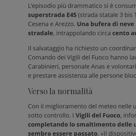
L’episodio più drammatico si è cons
superstrada E45
(strada statale 3 bis T
Cesena e Arezzo.
Una bufera di neve 
stradale
, intrappolando circa
cento a
Il salvataggio ha richiesto un coordi
Comando dei Vigili del Fuoco hanno lavo
Carabinieri, personale Anas e volontari 
e prestare assistenza alle persone bloc
Verso la normalità
Con il miglioramento del meteo nelle u
sotto controllo. I
Vigili del Fuoco
, inf
completando lo smaltimento delle u
sembra essere passato
. «Il disposit