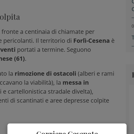
olpita
0
r fronte a centinaia di chiamate per
pericolanti. Il territorio di
Forlì-Cesena
è
rventi
portati a termine. Seguono
nese (61)
.
ato la
rimozione di ostacoli
(alberi e rami
ccavano la viabilità), la
messa in
i e cartellonistica stradale divelta),
ti di scantinati e aree depresse colpite
Corriere Cesenate