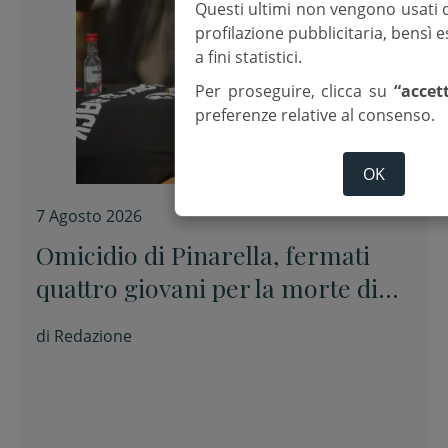
Questi ultimi non vengono usati 
profilazione pubblicitaria, bensì
a fini statistici.
Per proseguire, clicca su
“accet
preferenze relative al consenso.
OK
7 Agosto 2026
Omicidio di Pinarella, fermati
quattro giovani per la morte di
Nicola Musiani
di
Redazione