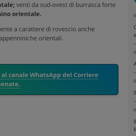
tale;
venti da sud-ovest di burrasca forte
ino orientale.
0
ente a carattere di rovescio anche
appenniniche orientali.
0
i al canale WhatsApp del Corriere
0
senate.
0