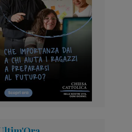
Ultim'Ora