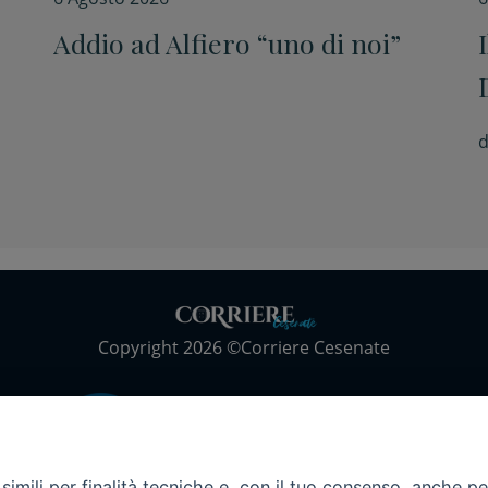
Addio ad Alfiero “uno di noi”
d
Copyright 2026 ©Corriere Cesenate
imili per finalità tecniche e, con il tuo consenso, anche per 