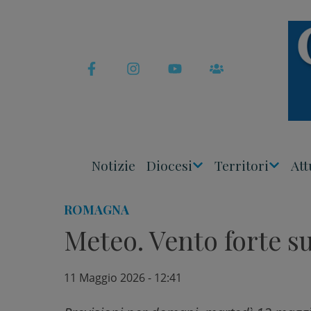
Skip
to
content
Notizie
Diocesi
Territori
Att
Apri
Apri
Menu
Menu
ROMAGNA
Meteo. Vento forte s
11 Maggio 2026 - 12:41