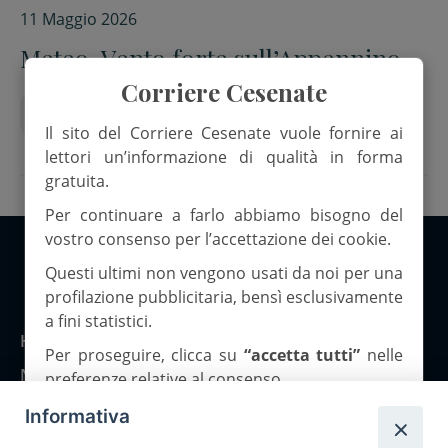
11 Maggio 2026
Meteo. Vento forte sull’Appennino
Corriere Cesenate
12 maggio
allerta meteo
Vento
Il sito del Corriere Cesenate vuole fornire ai
lettori un’informazione di qualità in forma
gratuita.
Per continuare a farlo abbiamo bisogno del
vostro consenso per l’accettazione dei cookie.
Questi ultimi non vengono usati da noi per una
Copyright 2026 ©Corriere Cesenate
profilazione pubblicitaria, bensì esclusivamente
a fini statistici.
Home
Per proseguire, clicca su
“accetta tutti”
nelle
Notizie
preferenze relative al consenso.
Rubriche
Informativa
OK
Chi siamo