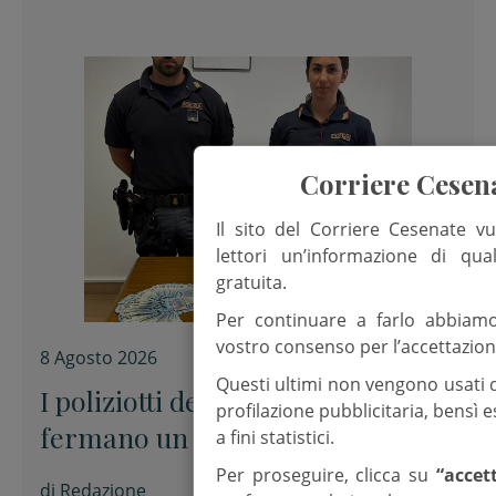
Corriere Cesen
Il sito del Corriere Cesenate vu
lettori un’informazione di qua
gratuita.
Per continuare a farlo abbiam
vostro consenso per l’accettazion
8 Agosto 2026
Questi ultimi non vengono usati 
I poliziotti del Presidio estivo
profilazione pubblicitaria, bensì
fermano un presunto spacciatore
a fini statistici.
Per proseguire, clicca su
“accet
di
Redazione