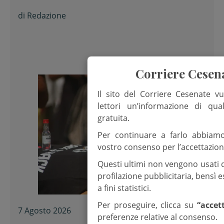
di
Redazione
Corriere Cesen
Il sito del Corriere Cesenate vu
lettori un’informazione di qua
gratuita.
Per continuare a farlo abbiam
vostro consenso per l’accettazion
Questi ultimi non vengono usati 
profilazione pubblicitaria, bensì
a fini statistici.
Per proseguire, clicca su
“accet
7 Agosto 2026
preferenze relative al consenso.