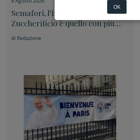
8 Agosto 2026
OK
Semafori, l’incrocio di via
Zuccherificio è quello con più
sanzioni per il passaggio con il
di
Redazione
rosso