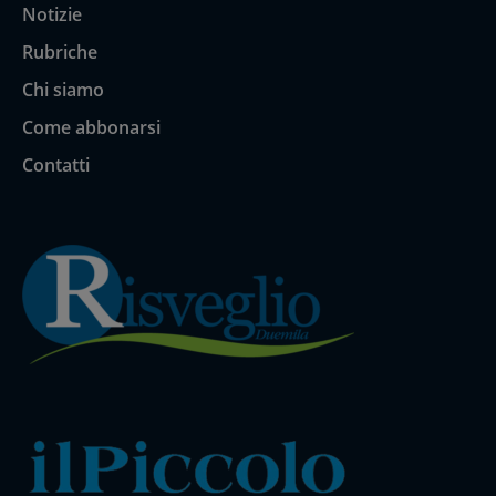
Notizie
Rubriche
Chi siamo
Come abbonarsi
Contatti