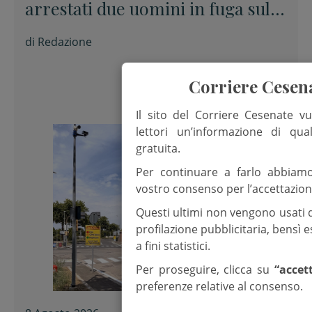
arrestati due uomini in fuga sulla
E45
di
Redazione
Corriere Cesen
Il sito del Corriere Cesenate vu
lettori un’informazione di qua
gratuita.
Per continuare a farlo abbiam
vostro consenso per l’accettazion
Questi ultimi non vengono usati 
profilazione pubblicitaria, bensì
a fini statistici.
Per proseguire, clicca su
“accet
preferenze relative al consenso.