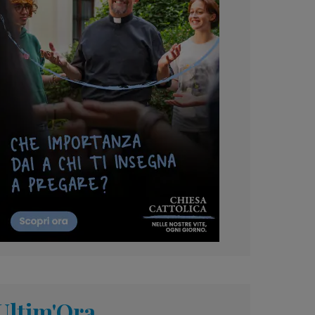
Ultim'Ora