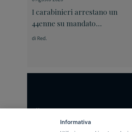
I carabinieri arrestano un
44enne su mandato
internazionale
di
Red.
Home
Notizie
Informativa
Rubriche