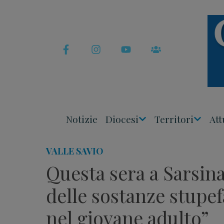
Skip
to
content
Notizie
Diocesi
Territori
Att
Apri
Apri
Menu
Menu
VALLE SAVIO
Questa sera a Sarsin
delle sostanze stupef
nel giovane adulto”