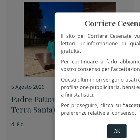
Corriere Cesen
Il sito del Corriere Cesenate vu
lettori un’informazione di qua
gratuita.
Per continuare a farlo abbiam
vostro consenso per l’accettazion
Questi ultimi non vengono usati 
5 Agosto 2026
profilazione pubblicitaria, bensì
a fini statistici.
Padre Patton (già custode di
Per proseguire, clicca su
“accet
Terra Santa) ai Lunedì culturali:
preferenze relative al consenso.
“La pace è un prodotto
di
F.z.
artigianale. Si costruisce pezzo
OK