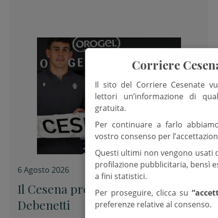
Corriere Cesen
Il sito del Corriere Cesenate vu
lettori un’informazione di qua
gratuita.
Per continuare a farlo abbiam
vostro consenso per l’accettazion
Questi ultimi non vengono usati 
profilazione pubblicitaria, bensì
6 Agosto 2026
a fini statistici.
Il Cesena presenta Alessandro
Per proseguire, clicca su
“accet
Debenetti
preferenze relative al consenso.