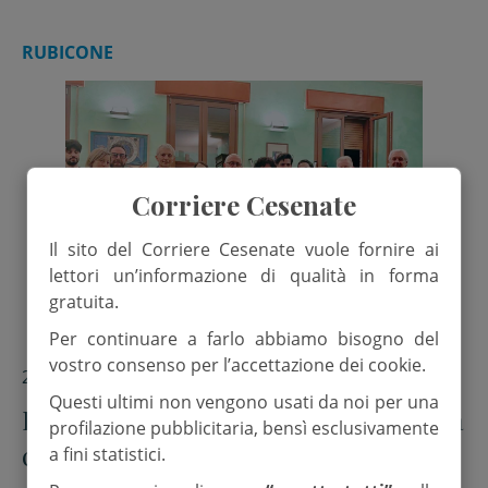
RUBICONE
Corriere Cesenate
Il sito del Corriere Cesenate vuole fornire ai
lettori un’informazione di qualità in forma
gratuita.
Per continuare a farlo abbiamo bisogno del
vostro consenso per l’accettazione dei cookie.
29 Aprile 2026
Questi ultimi non vengono usati da noi per una
Il Consiglio comunale di Gambettola
profilazione pubblicitaria, bensì esclusivamente
celebra gli 80 anni della Repubblica
a fini statistici.