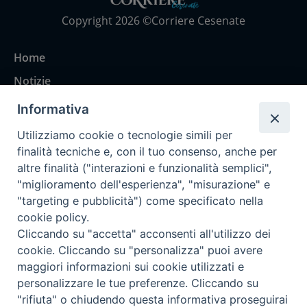
Copyright 2026 ©Corriere Cesenate
Home
Notizie
Rubriche
Informativa
Chi siamo
Utilizziamo cookie o tecnologie simili per
Come abbonarsi
finalità tecniche e, con il tuo consenso, anche per
altre finalità ("interazioni e funzionalità semplici",
Contatti
"miglioramento dell'esperienza", "misurazione" e
"targeting e pubblicità") come specificato nella
cookie policy.
Cliccando su "accetta" acconsenti all'utilizzo dei
cookie. Cliccando su "personalizza" puoi avere
maggiori informazioni sui cookie utilizzati e
personalizzare le tue preferenze. Cliccando su
"rifiuta" o chiudendo questa informativa proseguirai