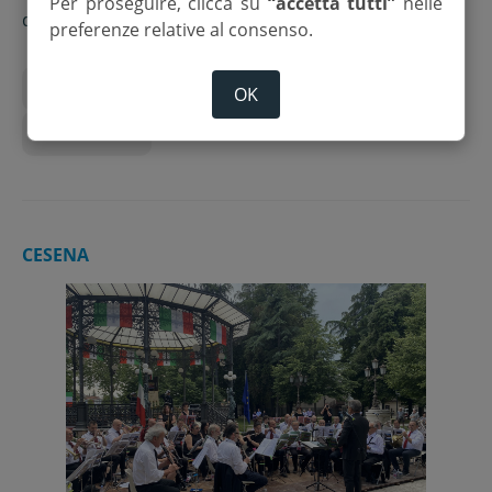
Per proseguire, clicca su
“accetta tutti”
nelle
di
Redazione
preferenze relative al consenso.
2 giugno
Anniversario
Consiglio comunale
OK
Gambettola
CESENA