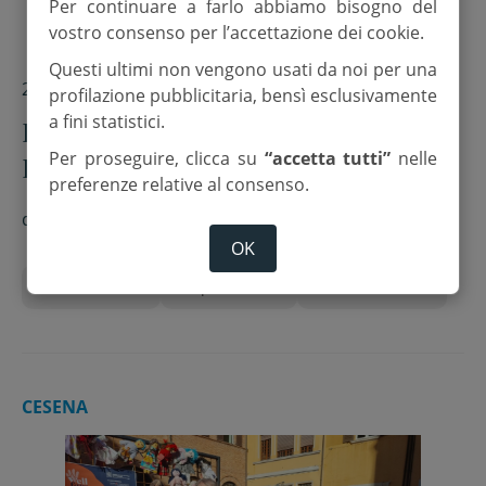
Per continuare a farlo abbiamo bisogno del
vostro consenso per l’accettazione dei cookie.
Questi ultimi non vengono usati da noi per una
22 Novembre 2025
profilazione pubblicitaria, bensì esclusivamente
a fini statistici.
La Polizia di Stato per la Giornata
Per proseguire, clicca su
“accetta tutti”
nelle
Internazionale per l’eliminazione
preferenze relative al consenso.
della violenza contro le donne
di
Red.
OK
25 novembre
Caps Cesena
Polizia di Stato
CESENA