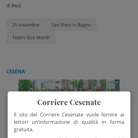
spettacolo contro la violenza di
di
Red.
genere
25 novembre
San Piero in Bagno
Teatro Due Mondi
CESENA
Corriere Cesenate
Il sito del Corriere Cesenate vuole fornire ai
lettori un’informazione di qualità in forma
gratuita.