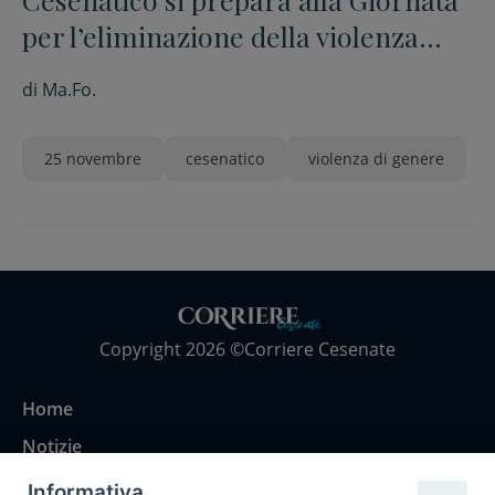
per l’eliminazione della violenza
contro le donne
di
Ma.Fo.
25 novembre
cesenatico
violenza di genere
Copyright 2026 ©Corriere Cesenate
Home
Notizie
Rubriche
Informativa