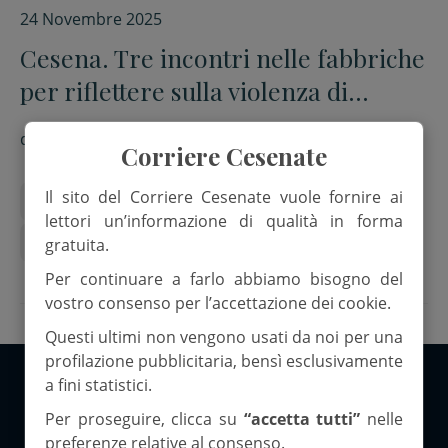
24 Novembre 2025
Cesena. Tre incontri nelle fabbriche
per riflettere sulla violenza di
genere
di
Mariaelena Forti
Corriere Cesenate
Il sito del Corriere Cesenate vuole fornire ai
25 novembre
Aperion
cesena
Donne
lettori un’informazione di qualità in forma
Ggil
Ipazia
gratuita.
Per continuare a farlo abbiamo bisogno del
vostro consenso per l’accettazione dei cookie.
Questi ultimi non vengono usati da noi per una
profilazione pubblicitaria, bensì esclusivamente
a fini statistici.
Copyright 2026 ©Corriere Cesenate
Per proseguire, clicca su
“accetta tutti”
nelle
preferenze relative al consenso.