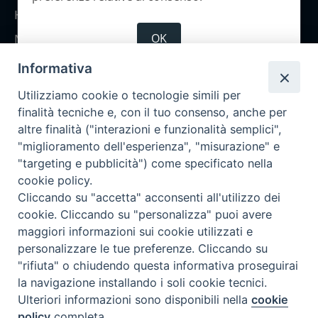
Home
OK
Notizie
Rubriche
Informativa
Chi siamo
Utilizziamo cookie o tecnologie simili per
Come abbonarsi
finalità tecniche e, con il tuo consenso, anche per
altre finalità ("interazioni e funzionalità semplici",
Contatti
"miglioramento dell'esperienza", "misurazione" e
"targeting e pubblicità") come specificato nella
cookie policy.
Cliccando su "accetta" acconsenti all'utilizzo dei
cookie. Cliccando su "personalizza" puoi avere
maggiori informazioni sui cookie utilizzati e
personalizzare le tue preferenze. Cliccando su
"rifiuta" o chiudendo questa informativa proseguirai
la navigazione installando i soli cookie tecnici.
Ulteriori informazioni sono disponibili nella
cookie
policy
completa.