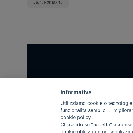
Start Romagna
Home
Notizie
Informativa
Rubriche
Utilizziamo cookie o tecnologie s
funzionalità semplici", "miglior
Chi siamo
cookie policy.
Come abbonarsi
Cliccando su "accetta" acconsent
Contatti
cookie utilizzati e personalizza