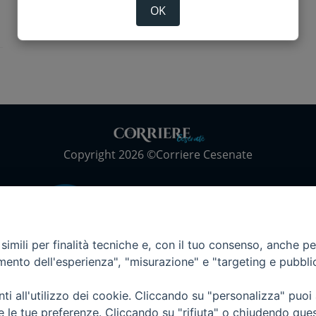
OK
Copyright 2026 ©Corriere Cesenate
imili per finalità tecniche e, con il tuo consenso, anche per 
amento dell'esperienza", "misurazione" e "targeting e pubbli
i all'utilizzo dei cookie. Cliccando su "personalizza" puoi
re le tue preferenze. Cliccando su "rifiuta" o chiudendo que