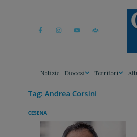
Skip
to
content
Notizie
Diocesi
Territori
Att
Apri
Apri
Menu
Menu
Tag:
Andrea Corsini
CESENA