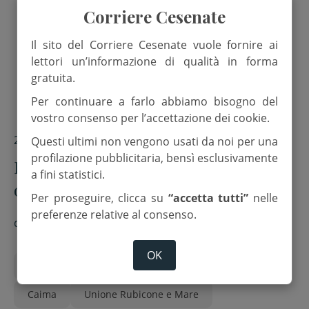
Corriere Cesenate
Il sito del Corriere Cesenate vuole fornire ai
lettori un’informazione di qualità in forma
gratuita.
Per continuare a farlo abbiamo bisogno del
vostro consenso per l’accettazione dei cookie.
21 Febbraio 2026
Questi ultimi non vengono usati da noi per una
profilazione pubblicitaria, bensì esclusivamente
Rubicone. Concluso “Venere”, 30
a fini statistici.
ore di sollievo per le famiglie con
Per proseguire, clicca su
“accetta tutti”
nelle
Alzheimer
preferenze relative al consenso.
di
Red.
OK
Alzheimer
Asp del Rubicone
Cad
Caima
Unione Rubicone e Mare