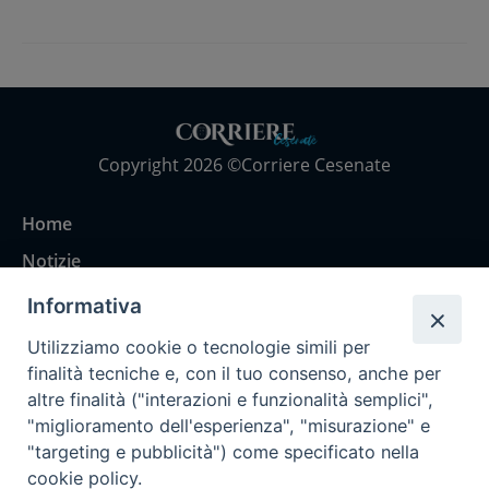
Copyright 2026 ©Corriere Cesenate
Home
Notizie
Rubriche
Informativa
Chi siamo
Utilizziamo cookie o tecnologie simili per
Come abbonarsi
finalità tecniche e, con il tuo consenso, anche per
altre finalità ("interazioni e funzionalità semplici",
Contatti
"miglioramento dell'esperienza", "misurazione" e
"targeting e pubblicità") come specificato nella
cookie policy.