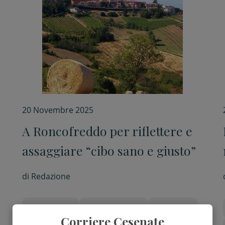
20 Novembre 2025
A Roncofreddo per riflettere e
assaggiare “cibo sano e giusto”
di
Redazione
Agricoltura
Appuntamenti
Autunno
Corriere Cesenate