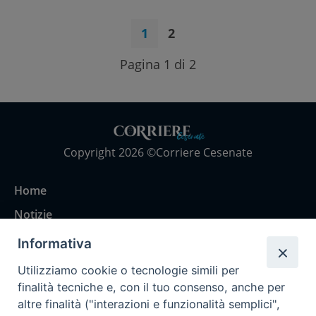
1
2
Pagina 1 di 2
Copyright 2026 ©Corriere Cesenate
Home
Notizie
Rubriche
Informativa
Chi siamo
Utilizziamo cookie o tecnologie simili per
Come abbonarsi
finalità tecniche e, con il tuo consenso, anche per
altre finalità ("interazioni e funzionalità semplici",
Contatti