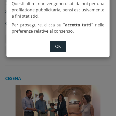
Stazione Gambettola,
Questi ultimi non vengono usati da noi per una
attraversamento rischioso
profilazione pubblicitaria, bensì esclusivamente
a fini statistici.
di
Red.
Per proseguire, clicca su
“accetta tutti”
nelle
preferenze relative al consenso.
fotografia
Gambettola
Lettere
OK
Stazione ferroviaria
CESENA