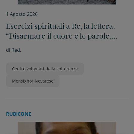
1 Agosto 2026
Esercizi spirituali a Re, la lettera.
“Disarmare il cuore e le parole,
unica via per costruire una pace
di
Red.
fondata sulla carità fraterna e la
guarigione interiore”
Centro volontari della sofferenza
Monsignor Novarese
RUBICONE