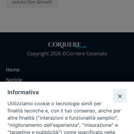
Istituto Don Ghinelli
Copyright 2026 ©Corriere Cesenate
Home
Notizie
Rubriche
Informativa
Chi siamo
Utilizziamo cookie o tecnologie simili per
Come abbonarsi
finalità tecniche e, con il tuo consenso, anche per
altre finalità ("interazioni e funzionalità semplici",
Contatti
"miglioramento dell'esperienza", "misurazione" e
"targeting e pubblicità") come specificato nella