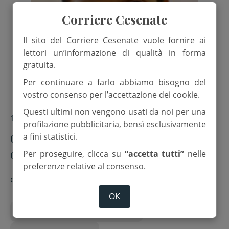
Corriere Cesenate
Il sito del Corriere Cesenate vuole fornire ai
lettori un’informazione di qualità in forma
gratuita.
Per continuare a farlo abbiamo bisogno del
vostro consenso per l’accettazione dei cookie.
Questi ultimi non vengono usati da noi per una
13 Dicembre 2025
profilazione pubblicitaria, bensì esclusivamente
Giorgio Ricucci, all’istituto “Don
a fini statistici.
Ghinelli” di Gatteo i funerali
Per proseguire, clicca su
“accetta tutti”
nelle
preferenze relative al consenso.
di
Red.
OK
Centro volontari della sofferenza