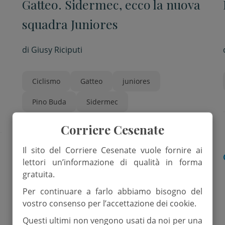
Gatteo. Sidermec, ecco la nuova
squadra Juniores
di
Giusy Riciputi
Ciclismo
Gatteo
juniores
Pino Buda
Sidermec
Corriere Cesenate
Il sito del Corriere Cesenate vuole fornire ai
SPORT
lettori un’informazione di qualità in forma
gratuita.
Per continuare a farlo abbiamo bisogno del
vostro consenso per l’accettazione dei cookie.
Questi ultimi non vengono usati da noi per una