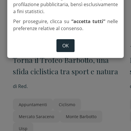
profilazione pubblicitaria, bensì esclusivamente
a fini statistici.
Per proseguire, clicca su
“accetta tutti”
nelle
preferenze relative al consenso.
OK
22 Luglio 2025
Torna il Trofeo Barbotto, una
sfida ciclistica tra sport e natura
di
Red.
Appuntamenti
Ciclismo
Mercato Saraceno
Monte Barbotto
Uisp