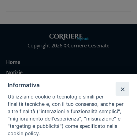
Copyright 2026 ©Corriere Cesenate
Home
Notizie
Rubriche
Informativa
Chi siamo
Utilizziamo cookie o tecnologie simili per
Come abbonarsi
finalità tecniche e, con il tuo consenso, anche per
altre finalità ("interazioni e funzionalità semplici",
Contatti
"miglioramento dell'esperienza", "misurazione" e
"targeting e pubblicità") come specificato nella
cookie policy.