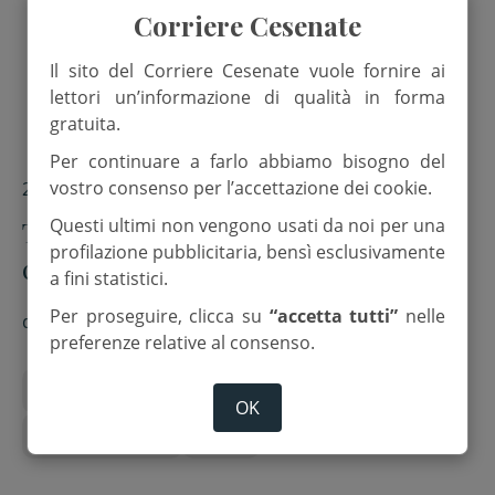
Corriere Cesenate
Il sito del Corriere Cesenate vuole fornire ai
lettori un’informazione di qualità in forma
gratuita.
Per continuare a farlo abbiamo bisogno del
vostro consenso per l’accettazione dei cookie.
22 Luglio 2025
Torna il Trofeo Barbotto, una sfida
Questi ultimi non vengono usati da noi per una
profilazione pubblicitaria, bensì esclusivamente
ciclistica tra sport e natura
a fini statistici.
Per proseguire, clicca su
“accetta tutti”
nelle
di
Red.
preferenze relative al consenso.
Appuntamenti
Ciclismo
Mercato Saraceno
OK
Monte Barbotto
Uisp