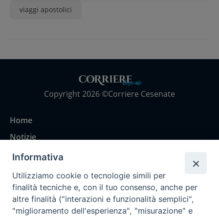
viaggi apostolici
Copyright 2026 ©Corriere Cesenate
Home
Notizie
Rubriche
Informativa
Chi siamo
Utilizziamo cookie o tecnologie simili per
Come abbonarsi
finalità tecniche e, con il tuo consenso, anche per
altre finalità ("interazioni e funzionalità semplici",
Contatti
"miglioramento dell'esperienza", "misurazione" e