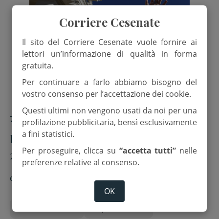
Corriere Cesenate
Il sito del Corriere Cesenate vuole fornire ai
lettori un’informazione di qualità in forma
gratuita.
Per continuare a farlo abbiamo bisogno del
vostro consenso per l’accettazione dei cookie.
Questi ultimi non vengono usati da noi per una
7 Ottobre 2025
profilazione pubblicitaria, bensì esclusivamente
a fini statistici.
Leone XIV in Turchia e in Libano dal
Per proseguire, clicca su
“accetta tutti”
nelle
27 novembre al 2 dicembre
preferenze relative al consenso.
di
M.N.
OK
Concilio di Nicea
Papa Leone XIV