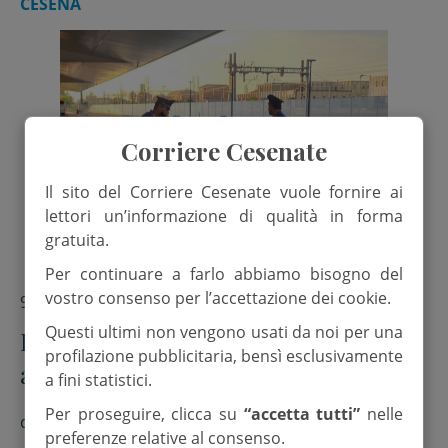
CESENA
Corriere Cesenate
Il sito del Corriere Cesenate vuole fornire ai
lettori un’informazione di qualità in forma
gratuita.
Per continuare a farlo abbiamo bisogno del
vostro consenso per l’accettazione dei cookie.
9 Giugno 2026
Questi ultimi non vengono usati da noi per una
Evaso dagli arresti domiciliari,
profilazione pubblicitaria, bensì esclusivamente
arrestato dai Carabinieri
a fini statistici.
Per proseguire, clicca su
“accetta tutti”
nelle
di
Redazione
preferenze relative al consenso.