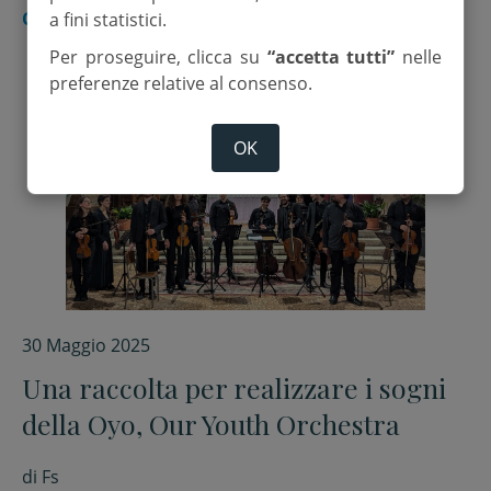
CESENA
a fini statistici.
Per proseguire, clicca su
“accetta tutti”
nelle
preferenze relative al consenso.
OK
30 Maggio 2025
Una raccolta per realizzare i sogni
della Oyo, Our Youth Orchestra
di
Fs