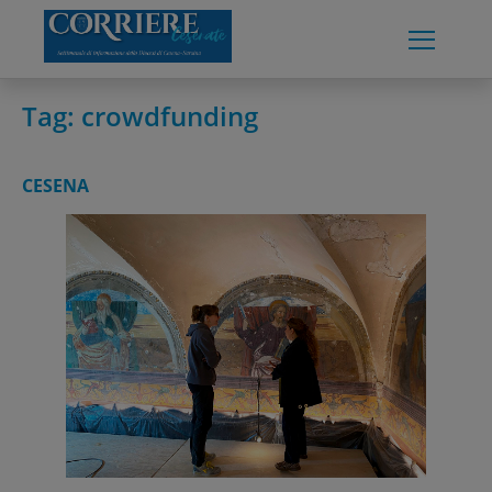
Skip
to
content
Tag:
crowdfunding
CESENA