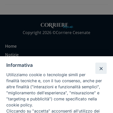
Copyright 2026 ©Corriere Cesenate
Home
Notizie
Rubriche
Informativa
Chi siamo
Utilizziamo cookie o tecnologie simili per
Come abbonarsi
finalità tecniche e, con il tuo consenso, anche per
altre finalità ("interazioni e funzionalità semplici",
Contatti
"miglioramento dell'esperienza", "misurazione" e
"targeting e pubblicità") come specificato nella
cookie policy.
Cliccando su "accetta" acconsenti all'utilizzo dei