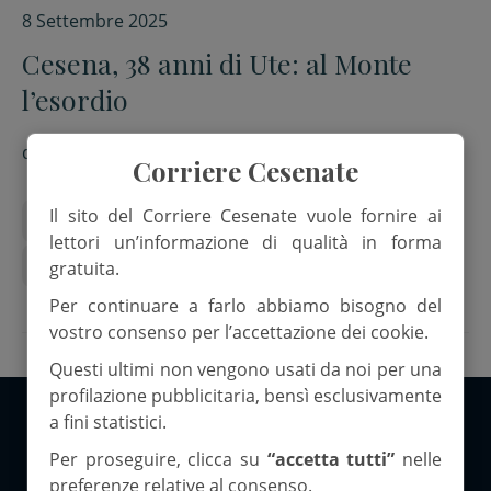
8 Settembre 2025
Cesena, 38 anni di Ute: al Monte
l’esordio
di
Paolo Turroni
Corriere Cesenate
Il sito del Corriere Cesenate vuole fornire ai
Abbazia del Monte
Beuron
Daniele Vaienti
lettori un’informazione di qualità in forma
Orlando Piraccini
Università della Terza Età
gratuita.
Per continuare a farlo abbiamo bisogno del
vostro consenso per l’accettazione dei cookie.
Questi ultimi non vengono usati da noi per una
profilazione pubblicitaria, bensì esclusivamente
a fini statistici.
Copyright 2026 ©Corriere Cesenate
Per proseguire, clicca su
“accetta tutti”
nelle
preferenze relative al consenso.