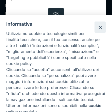
Home
OK
Notizie
Rubriche
Informativa
Chi siamo
Utilizziamo cookie o tecnologie simili per
Come abbonarsi
finalità tecniche e, con il tuo consenso, anche per
altre finalità ("interazioni e funzionalità semplici",
Contatti
"miglioramento dell'esperienza", "misurazione" e
"targeting e pubblicità") come specificato nella
cookie policy.
Cliccando su "accetta" acconsenti all'utilizzo dei
cookie. Cliccando su "personalizza" puoi avere
maggiori informazioni sui cookie utilizzati e
personalizzare le tue preferenze. Cliccando su
"rifiuta" o chiudendo questa informativa proseguirai
la navigazione installando i soli cookie tecnici.
Ulteriori informazioni sono disponibili nella
cookie
policy
completa.