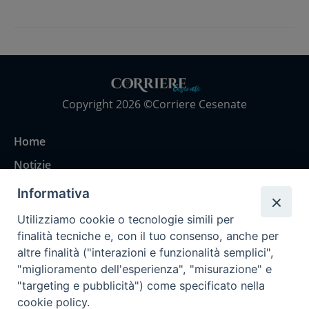
Copyright 2026 ©Corriere Cesenate
Home
Notizie
Rubriche
Informativa
Chi siamo
Utilizziamo cookie o tecnologie simili per
Come abbonarsi
finalità tecniche e, con il tuo consenso, anche per
altre finalità ("interazioni e funzionalità semplici",
Contatti
"miglioramento dell'esperienza", "misurazione" e
"targeting e pubblicità") come specificato nella
cookie policy.