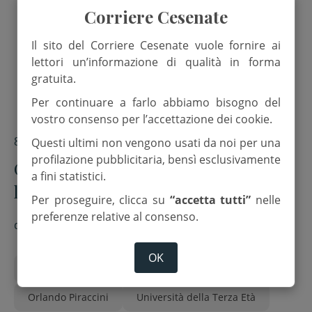
Corriere Cesenate
Il sito del Corriere Cesenate vuole fornire ai
lettori un’informazione di qualità in forma
gratuita.
Per continuare a farlo abbiamo bisogno del
vostro consenso per l’accettazione dei cookie.
8 Settembre 2025
Questi ultimi non vengono usati da noi per una
profilazione pubblicitaria, bensì esclusivamente
Cesena, 38 anni di Ute: al Monte
a fini statistici.
l’esordio
Per proseguire, clicca su
“accetta tutti”
nelle
preferenze relative al consenso.
di
Paolo Turroni
OK
Abbazia del Monte
Beuron
Daniele Vaienti
Orlando Piraccini
Università della Terza Età