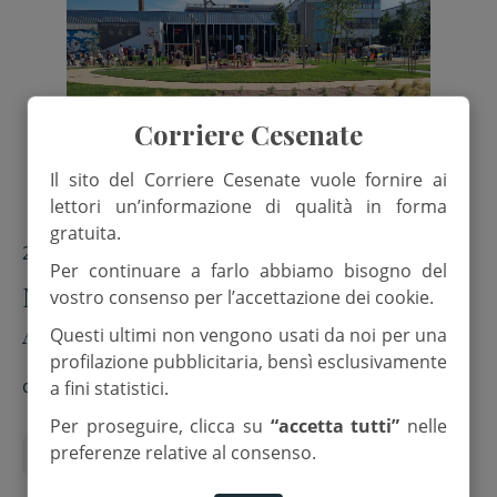
Corriere Cesenate
Il sito del Corriere Cesenate vuole fornire ai
lettori un’informazione di qualità in forma
gratuita.
20 Giugno 2026
Per continuare a farlo abbiamo bisogno del
Musica e spettacoli al nuovo Ex.tra
vostro consenso per l’accettazione dei cookie.
Arrigoni
Questi ultimi non vengono usati da noi per una
profilazione pubblicitaria, bensì esclusivamente
di
Redazione
a fini statistici.
Per proseguire, clicca su
“accetta tutti”
nelle
preferenze relative al consenso.
Appuntamenti
Estate
Stazione Cesena