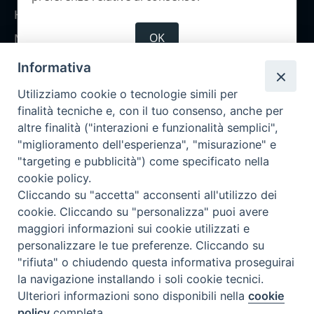
Home
OK
Notizie
Rubriche
Informativa
Chi siamo
Utilizziamo cookie o tecnologie simili per
Come abbonarsi
finalità tecniche e, con il tuo consenso, anche per
altre finalità ("interazioni e funzionalità semplici",
Contatti
"miglioramento dell'esperienza", "misurazione" e
"targeting e pubblicità") come specificato nella
cookie policy.
Cliccando su "accetta" acconsenti all'utilizzo dei
cookie. Cliccando su "personalizza" puoi avere
maggiori informazioni sui cookie utilizzati e
personalizzare le tue preferenze. Cliccando su
"rifiuta" o chiudendo questa informativa proseguirai
la navigazione installando i soli cookie tecnici.
Ulteriori informazioni sono disponibili nella
cookie
policy
completa.