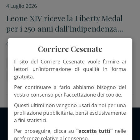
4 Luglio 2026
Leone XIV riceve la Liberty Medal
per i 250 anni dall’indipendenza
americana: “La dignità viene prima
di
Riccardo Benotti
di ogni confine”
Corriere Cesenate
Il sito del Corriere Cesenate vuole fornire ai
4 luglio
Donald Trump
filadelfia
lettori un’informazione di qualità in forma
Papa Leone XIV
Stati Uniti d'America
gratuita.
Per continuare a farlo abbiamo bisogno del
vostro consenso per l’accettazione dei cookie.
Questi ultimi non vengono usati da noi per una
profilazione pubblicitaria, bensì esclusivamente
a fini statistici.
Copyright 2026 ©Corriere Cesenate
Per proseguire, clicca su
“accetta tutti”
nelle
preferenze relative al consenso.