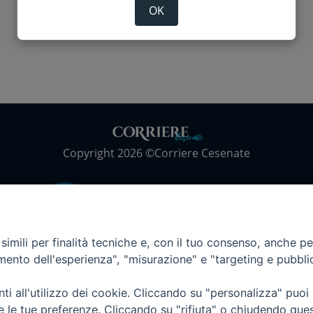
OK
Copyright 2026 ©Corriere Cesenate
imili per finalità tecniche e, con il tuo consenso, anche per 
amento dell'esperienza", "misurazione" e "targeting e pubbli
i all'utilizzo dei cookie. Cliccando su "personalizza" puoi
re le tue preferenze. Cliccando su "rifiuta" o chiudendo que