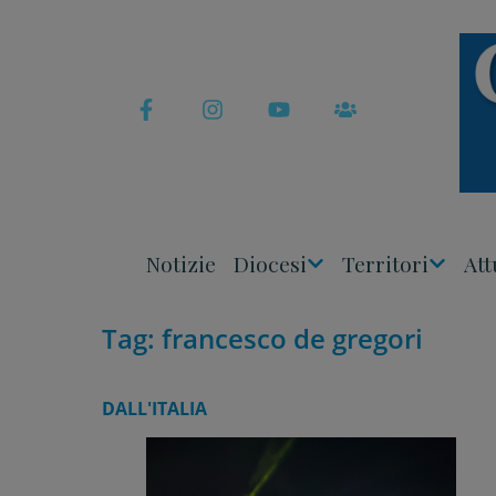
Skip
to
content
Notizie
Diocesi
Territori
Att
Apri
Apri
Menu
Menu
Tag:
francesco de gregori
DALL'ITALIA