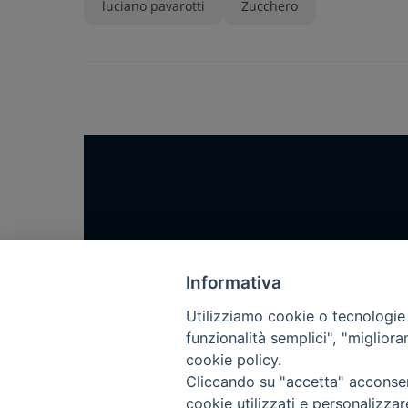
luciano pavarotti
Zucchero
Home
Notizie
Informativa
Rubriche
Utilizziamo cookie o tecnologie s
funzionalità semplici", "miglior
Chi siamo
cookie policy.
Come abbonarsi
Cliccando su "accetta" acconsent
Contatti
cookie utilizzati e personalizza