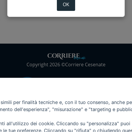
OK
Copyright 2026 ©Corriere Cesenate
imili per finalità tecniche e, con il tuo consenso, anche per 
amento dell'esperienza", "misurazione" e "targeting e pubbli
i all'utilizzo dei cookie. Cliccando su "personalizza" puoi
re le tue preferenze. Cliccando su "rifiuta" o chiudendo que