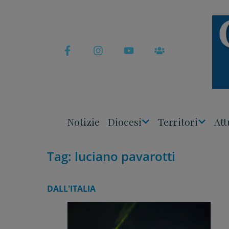
Skip
to
content
Notizie
Diocesi
Territori
Att
Apri
Apri
Menu
Menu
Tag:
luciano pavarotti
DALL'ITALIA