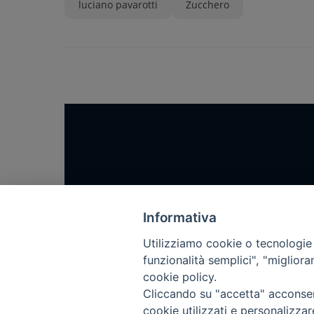
luciano pavarotti
Zucchero
Home
Notizie
Informativa
Rubriche
Utilizziamo cookie o tecnologie s
funzionalità semplici", "miglior
Chi siamo
cookie policy.
Come abbonarsi
Cliccando su "accetta" acconsent
Contatti
cookie utilizzati e personalizza