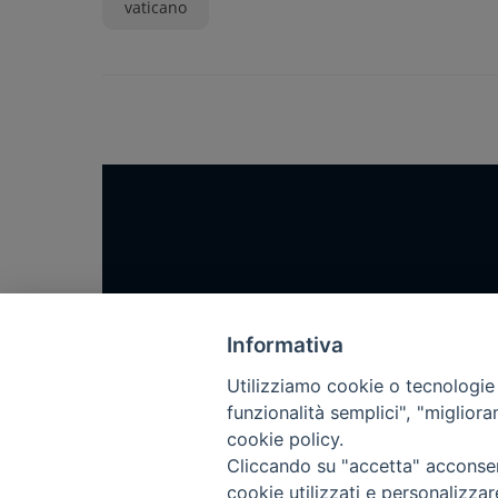
vaticano
Home
Notizie
Informativa
Rubriche
Utilizziamo cookie o tecnologie s
funzionalità semplici", "miglior
Chi siamo
cookie policy.
Come abbonarsi
Cliccando su "accetta" acconsent
Contatti
cookie utilizzati e personalizza