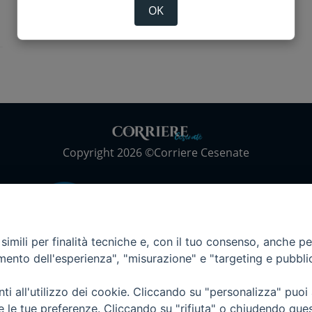
OK
Copyright 2026 ©Corriere Cesenate
imili per finalità tecniche e, con il tuo consenso, anche per 
amento dell'esperienza", "misurazione" e "targeting e pubbli
i all'utilizzo dei cookie. Cliccando su "personalizza" puoi
re le tue preferenze. Cliccando su "rifiuta" o chiudendo que