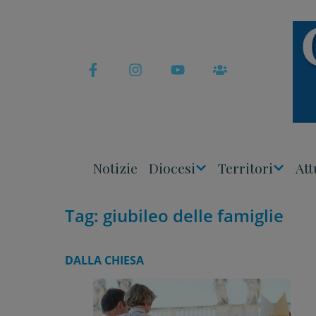
Skip
to
content
Notizie
Diocesi
Territori
Att
Apri
Apri
Menu
Menu
Tag:
giubileo delle famiglie
DALLA CHIESA