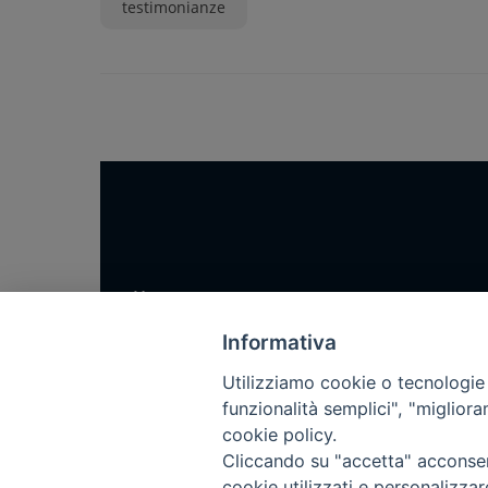
testimonianze
Home
Notizie
Informativa
Rubriche
Utilizziamo cookie o tecnologie s
Chi siamo
funzionalità semplici", "miglior
cookie policy.
Come abbonarsi
Cliccando su "accetta" acconsent
Contatti
cookie utilizzati e personalizza