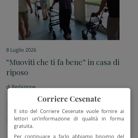
8 Luglio 2026
“Muoviti che ti fa bene” in casa di
riposo
di
Redazione
Corriere Cesenate
anziani
Cra Violante Malatesta
Il cigno
Il sito del Corriere Cesenate vuole fornire ai
lettori un’informazione di qualità in forma
Muoviti che ti fa bene
Sport
gratuita.
Per continuare a farlo abbiamo bisogno del