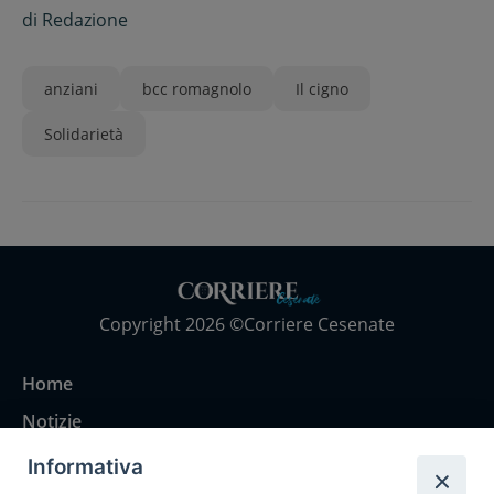
di
Redazione
anziani
bcc romagnolo
Il cigno
Solidarietà
Copyright 2026 ©Corriere Cesenate
Home
Notizie
Rubriche
Informativa