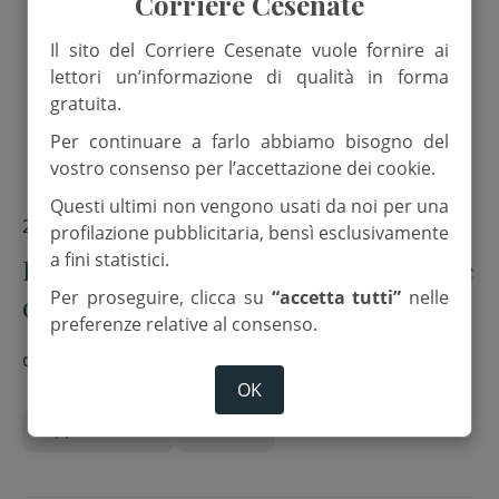
Corriere Cesenate
Il sito del Corriere Cesenate vuole fornire ai
lettori un’informazione di qualità in forma
gratuita.
Per continuare a farlo abbiamo bisogno del
vostro consenso per l’accettazione dei cookie.
Questi ultimi non vengono usati da noi per una
29 Aprile 2025
profilazione pubblicitaria, bensì esclusivamente
a fini statistici.
Fine settimana nel parco delle Vigne
Per proseguire, clicca su
“accetta tutti”
nelle
con “Cesena in fiore”
preferenze relative al consenso.
di
MiB
OK
Appuntamenti
incanto