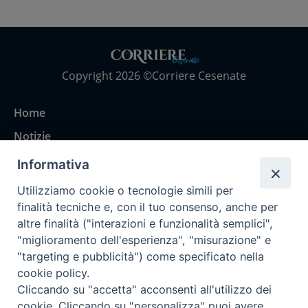
Copyright 2026 ©Corriere Cesenate
Home
Notizie
Rubriche
Informativa
Chi siamo
Utilizziamo cookie o tecnologie simili per
Come abbonarsi
finalità tecniche e, con il tuo consenso, anche per
altre finalità ("interazioni e funzionalità semplici",
Contatti
"miglioramento dell'esperienza", "misurazione" e
"targeting e pubblicità") come specificato nella
cookie policy.
Cliccando su "accetta" acconsenti all'utilizzo dei
cookie. Cliccando su "personalizza" puoi avere