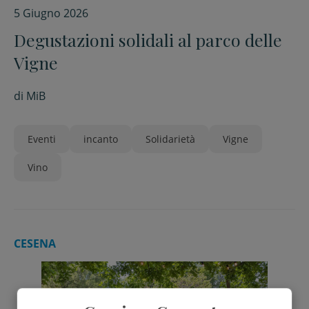
5 Giugno 2026
Degustazioni solidali al parco delle
Vigne
di
MiB
Eventi
incanto
Solidarietà
Vigne
Vino
CESENA