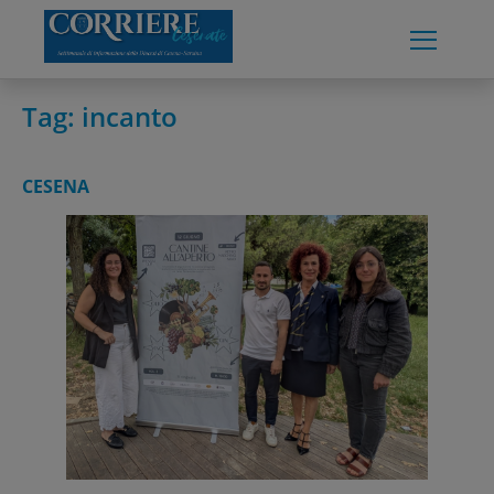
Skip
to
content
Tag:
incanto
CESENA