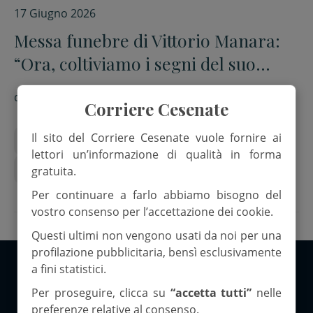
17 Giugno 2026
Messa funebre di Vittorio Manara:
“Ora, coltiviamo i segni del suo
amore e della sua amicizia”
di
Sabrina Lucchi
Corriere Cesenate
Il sito del Corriere Cesenate vuole fornire ai
Banco alimentare
Cantiere 411
lettori un’informazione di qualità in forma
Incontro Matrimoniale
Sezione Cai Cesena
gratuita.
Per continuare a farlo abbiamo bisogno del
vostro consenso per l’accettazione dei cookie.
Questi ultimi non vengono usati da noi per una
profilazione pubblicitaria, bensì esclusivamente
a fini statistici.
Copyright 2026 ©Corriere Cesenate
Per proseguire, clicca su
“accetta tutti”
nelle
preferenze relative al consenso.