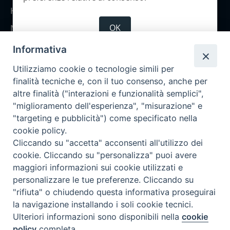
Home
OK
Notizie
Rubriche
Informativa
Chi siamo
Utilizziamo cookie o tecnologie simili per
Come abbonarsi
finalità tecniche e, con il tuo consenso, anche per
altre finalità ("interazioni e funzionalità semplici",
Contatti
"miglioramento dell'esperienza", "misurazione" e
"targeting e pubblicità") come specificato nella
cookie policy.
Cliccando su "accetta" acconsenti all'utilizzo dei
cookie. Cliccando su "personalizza" puoi avere
maggiori informazioni sui cookie utilizzati e
personalizzare le tue preferenze. Cliccando su
"rifiuta" o chiudendo questa informativa proseguirai
la navigazione installando i soli cookie tecnici.
Ulteriori informazioni sono disponibili nella
cookie
policy
completa.