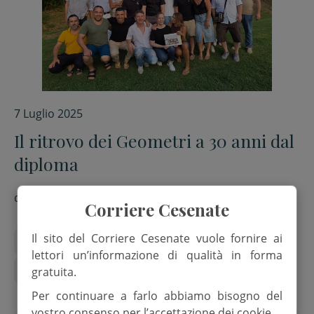
7 Luglio 2025
Il ritrovo dei Geometri a 30 anni dal
diploma
di
Michela Mosconi
Corriere Cesenate
Il sito del Corriere Cesenate vuole fornire ai
Anniversario
istituto tecnico per geometri
lettori un’informazione di qualità in forma
Ritrovo
Scuola
gratuita.
Per continuare a farlo abbiamo bisogno del
vostro consenso per l’accettazione dei cookie.