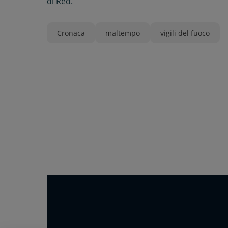
di
Red.
Cronaca
maltempo
vigili del fuoco