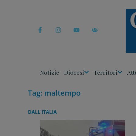
Skip
to
content
Notizie
Diocesi
Territori
Att
Apri
Apri
Menu
Menu
Tag:
maltempo
DALL'ITALIA