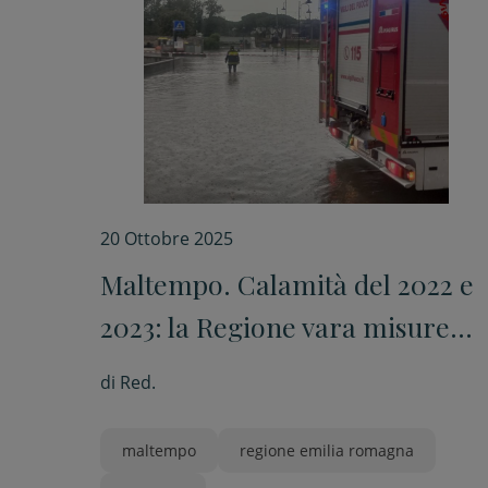
20 Ottobre 2025
Maltempo. Calamità del 2022 e
2023: la Regione vara misure
economiche a sostegno delle
di
Red.
comunità colpite
maltempo
regione emilia romagna