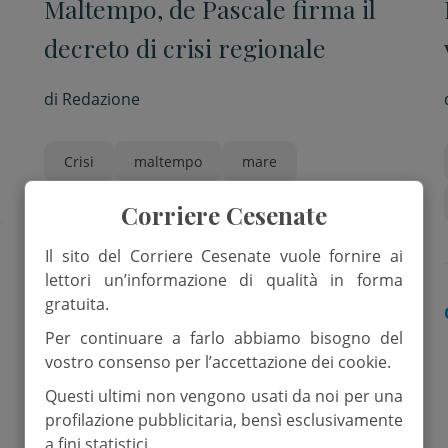
Maltempo, de Pascale firma il
decreto di crisi regionale
di
Redazione
Crisi
maltempo
mare
Regione Emilia-Romagna
Corriere Cesenate
Il sito del Corriere Cesenate vuole fornire ai
lettori un’informazione di qualità in forma
gratuita.
ROMAGNA
Per continuare a farlo abbiamo bisogno del
vostro consenso per l’accettazione dei cookie.
Questi ultimi non vengono usati da noi per una
profilazione pubblicitaria, bensì esclusivamente
a fini statistici.