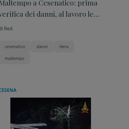
Maltempo a Cesenatico: prima
verifica dei danni, al lavoro le
squadre di Hera
di
Red.
cesenatico
danni
Hera
maltempo
CESENA