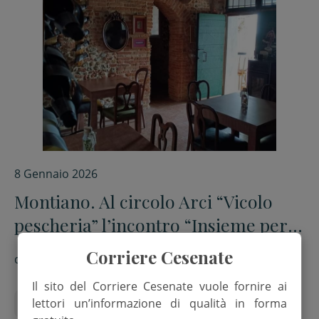
8 Gennaio 2026
Montiano. Al circolo Arci “Vicolo
pescheria” l’incontro “Insieme per
cancellare il silenzio”
Corriere Cesenate
di
Red.
Il sito del Corriere Cesenate vuole fornire ai
lettori un’informazione di qualità in forma
appuntamento
Maratona Alzheimer