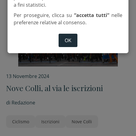
a fini statistici.
Per proseguire, clicca su
“accetta tutti”
nelle
preferenze relative al consenso.
OK
13 Novembre 2024
Nove Colli, al via le iscrizioni
di
Redazione
Ciclismo
Iscrizioni
Nove Colli