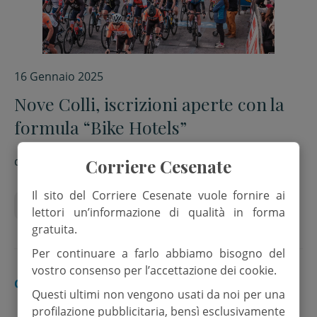
16 Gennaio 2025
Nove Colli, iscrizioni aperte con la
formula “Bike Hotels”
di
Redazione
Corriere Cesenate
Il sito del Corriere Cesenate vuole fornire ai
Ciclismo
Iscrizioni
Nove Colli
lettori un’informazione di qualità in forma
gratuita.
Per continuare a farlo abbiamo bisogno del
vostro consenso per l’accettazione dei cookie.
CESENATICO
Questi ultimi non vengono usati da noi per una
profilazione pubblicitaria, bensì esclusivamente