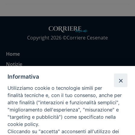
Copyright 2026 ©Corriere Cesenate
Home
Notizie
Rubriche
Informativa
Chi siamo
Utilizziamo cookie o tecnologie simili per
Come abbonarsi
finalità tecniche e, con il tuo consenso, anche per
altre finalità ("interazioni e funzionalità semplici",
Contatti
"miglioramento dell'esperienza", "misurazione" e
"targeting e pubblicità") come specificato nella
cookie policy.
Cliccando su "accetta" acconsenti all'utilizzo dei