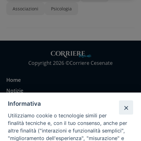
Associazioni
Psicologia
Copyright 2026 ©Corriere Cesenate
Home
Notizie
Rubriche
Informativa
Chi siamo
Utilizziamo cookie o tecnologie simili per
Come abbonarsi
finalità tecniche e, con il tuo consenso, anche per
altre finalità ("interazioni e funzionalità semplici",
Contatti
"miglioramento dell'esperienza", "misurazione" e