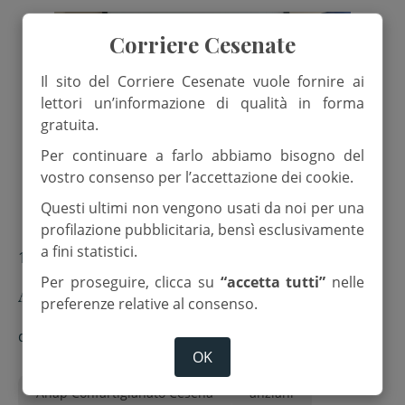
Corriere Cesenate
Il sito del Corriere Cesenate vuole fornire ai
lettori un’informazione di qualità in forma
gratuita.
Per continuare a farlo abbiamo bisogno del
vostro consenso per l’accettazione dei cookie.
Questi ultimi non vengono usati da noi per una
profilazione pubblicitaria, bensì esclusivamente
a fini statistici.
17 Giugno 2025
Per proseguire, clicca su
“accetta tutti”
nelle
Artigiani pensionati dalla psicologa
preferenze relative al consenso.
di
Redazione
OK
Anap Confartigianato Cesena
anziani