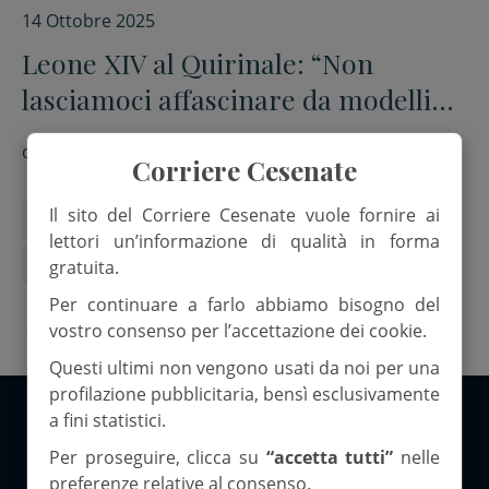
14 Ottobre 2025
Leone XIV al Quirinale: “Non
lasciamoci affascinare da modelli
massificanti e fluidi”
di
Red.
Corriere Cesenate
Il sito del Corriere Cesenate vuole fornire ai
Laicità
Papa Leone XIV
lettori un’informazione di qualità in forma
presidente Sergio Mattarella
Quirinale
gratuita.
Per continuare a farlo abbiamo bisogno del
vostro consenso per l’accettazione dei cookie.
Questi ultimi non vengono usati da noi per una
profilazione pubblicitaria, bensì esclusivamente
a fini statistici.
Copyright 2026 ©Corriere Cesenate
Per proseguire, clicca su
“accetta tutti”
nelle
preferenze relative al consenso.