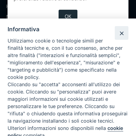
Home
OK
Notizie
Rubriche
Informativa
Chi siamo
Utilizziamo cookie o tecnologie simili per
Come abbonarsi
finalità tecniche e, con il tuo consenso, anche per
altre finalità ("interazioni e funzionalità semplici",
Contatti
"miglioramento dell'esperienza", "misurazione" e
"targeting e pubblicità") come specificato nella
cookie policy.
Cliccando su "accetta" acconsenti all'utilizzo dei
cookie. Cliccando su "personalizza" puoi avere
maggiori informazioni sui cookie utilizzati e
personalizzare le tue preferenze. Cliccando su
"rifiuta" o chiudendo questa informativa proseguirai
la navigazione installando i soli cookie tecnici.
Ulteriori informazioni sono disponibili nella
cookie
policy
completa.