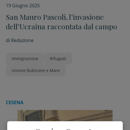
19 Giugno 2025
San Mauro Pascoli, l’invasione
dell’Ucraina raccontata dal campo
di
Redazione
immigrazione
Rifugiati
Unione Rubicone e Mare
CESENA