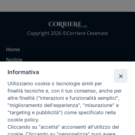
Copyright 2026 ©Corriere Cesenate
Home
Notizie
Rubriche
Informativa
Chi siamo
Utilizziamo cookie o tecnologie simili per
Come abbonarsi
finalità tecniche e, con il tuo consenso, anche per
altre finalità ("interazioni e funzionalità semplici",
Contatti
"miglioramento dell'esperienza", "misurazione" e
"targeting e pubblicità") come specificato nella
cookie policy.
Cliccando su "accetta" acconsenti all'utilizzo dei
cookie. Cliccando su "personalizza" puoi avere