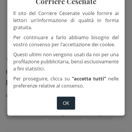
Corriere Cesenate
Il sito del Corriere Cesenate vuole fornire ai
lettori un’informazione di qualità in forma
gratuita.
Per continuare a farlo abbiamo bisogno del
vostro consenso per l’accettazione dei cookie.
Questi ultimi non vengono usati da noi per una
18 Giugno 2025
profilazione pubblicitaria, bensì esclusivamente
a fini statistici.
Giornata mondiale del rifugiato per
Per proseguire, clicca su
“accetta tutti”
nelle
promuovere in città la cultura
preferenze relative al consenso.
dell’accoglienza
di
Rebecca Tontini
OK
Appuntamenti
immigrazione
Rifugiati