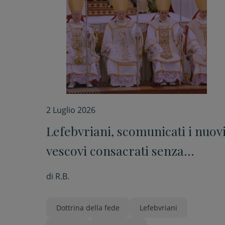
2 Luglio 2026
Lefebvriani, scomunicati i nuov
vescovi consacrati senza
mandato pontificio
di
R.B.
Dottrina della fede
Lefebvriani