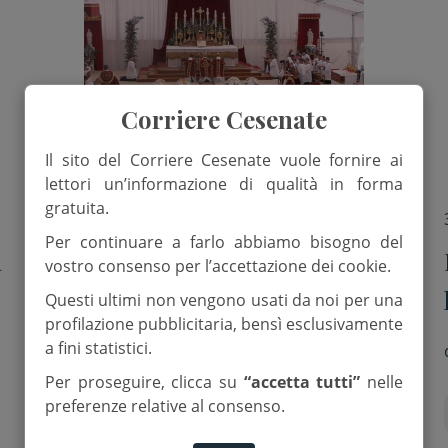
Corriere Cesenate
Il sito del Corriere Cesenate vuole fornire ai
lettori un’informazione di qualità in forma
gratuita.
1 Luglio 2026
Per continuare a farlo abbiamo bisogno del
i
I Lefebvriani consacrano
vostro consenso per l’accettazione dei cookie.
quattro nuovi vescovi, è scisma
Questi ultimi non vengono usati da noi per una
profilazione pubblicitaria, bensì esclusivamente
a fini statistici.
di
Red.
Per proseguire, clicca su
“accetta tutti”
nelle
preferenze relative al consenso.
Lefebvriani
Scisma