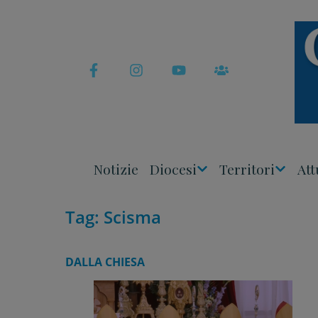
Skip
to
content
Notizie
Diocesi
Territori
Att
Apri
Apri
Menu
Menu
Tag:
Scisma
DALLA CHIESA