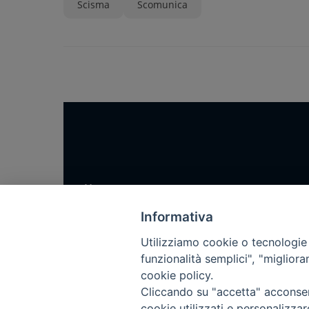
Scisma
Scomunica
Home
Notizie
Informativa
Rubriche
Utilizziamo cookie o tecnologie s
Chi siamo
funzionalità semplici", "miglior
cookie policy.
Come abbonarsi
Cliccando su "accetta" acconsent
Contatti
cookie utilizzati e personalizza