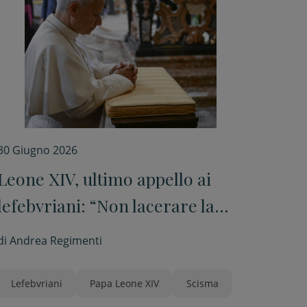
30 Giugno 2026
Leone XIV, ultimo appello ai
lefebvriani: “Non lacerare la
tunica di Cristo”
di
Andrea Regimenti
Lefebvriani
Papa Leone XIV
Scisma