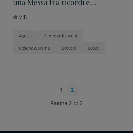
una Messa tra ricordi e
solidarietà
di
MiB
Agesci
Centenario scout
Cesena-Sarsina
Diocesi
Scout
1
2
Pagina 2 di 2