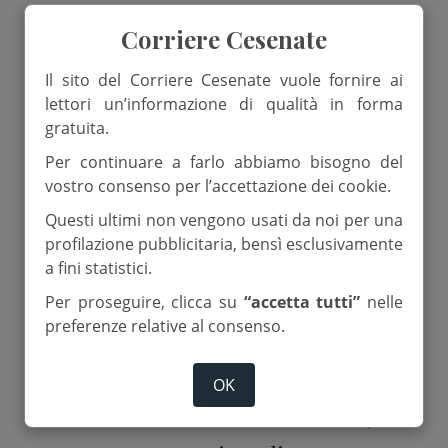
Corriere Cesenate
DIOCESI
Il sito del Corriere Cesenate vuole fornire ai
lettori un’informazione di qualità in forma
gratuita.
Per continuare a farlo abbiamo bisogno del
vostro consenso per l’accettazione dei cookie.
Questi ultimi non vengono usati da noi per una
profilazione pubblicitaria, bensì esclusivamente
a fini statistici.
Per proseguire, clicca su
“accetta tutti”
nelle
preferenze relative al consenso.
2 Novembre 2024
OK
Cento anni di scout a Cesena,