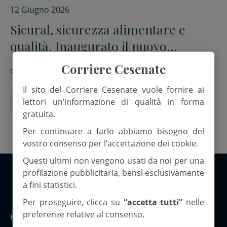
12 Giugno 2026
Sicural, sicurezza alimentare e
qualità. Inaugurato il nuovo
laboratorio
Corriere Cesenate
di
Sabrina Lucchi
Il sito del Corriere Cesenate vuole fornire ai
lettori un’informazione di qualità in forma
Accredia
Orogel surgelati
Sicural
gratuita.
Per continuare a farlo abbiamo bisogno del
vostro consenso per l’accettazione dei cookie.
Questi ultimi non vengono usati da noi per una
profilazione pubblicitaria, bensì esclusivamente
a fini statistici.
Copyright 2026 ©Corriere Cesenate
Per proseguire, clicca su
“accetta tutti”
nelle
preferenze relative al consenso.
Home