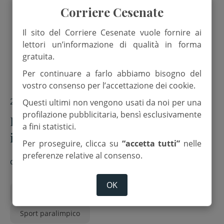
Corriere Cesenate
Il sito del Corriere Cesenate vuole fornire ai
lettori un’informazione di qualità in forma
gratuita.
Per continuare a farlo abbiamo bisogno del
vostro consenso per l’accettazione dei cookie.
20 Maggio 2026
Questi ultimi non vengono usati da noi per una
profilazione pubblicitaria, bensì esclusivamente
In 300 a Cesena per i Campionati
a fini statistici.
italiani paralimpici di tennistavolo
Per proseguire, clicca su
“accetta tutti”
nelle
preferenze relative al consenso.
di
Red.
OK
Pala Bcc Romagnolo
ping pong
Sport paralimpico