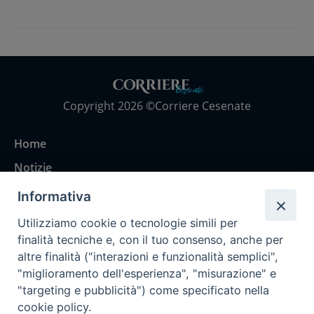
Copyright 2026 ©Corriere Cesenate
Home
Notizie
Rubriche
Informativa
Chi siamo
Utilizziamo cookie o tecnologie simili per
Come abbonarsi
finalità tecniche e, con il tuo consenso, anche per
altre finalità ("interazioni e funzionalità semplici",
Contatti
"miglioramento dell'esperienza", "misurazione" e
"targeting e pubblicità") come specificato nella
cookie policy.