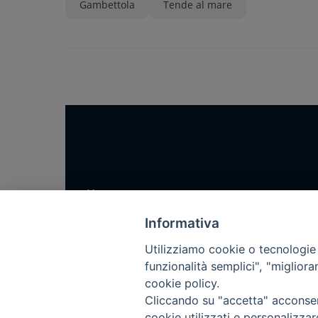
Gambettola
Tende al mare
Home
Notizie
Informativa
Rubriche
Utilizziamo cookie o tecnologie s
Chi siamo
funzionalità semplici", "miglior
cookie policy.
Come abbonarsi
Cliccando su "accetta" acconsent
Contatti
cookie utilizzati e personalizza