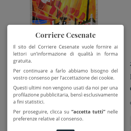
Corriere Cesenate
Il sito del Corriere Cesenate vuole fornire ai
lettori un’informazione di qualità in forma
gratuita.
14 Giugno 2025
Per continuare a farlo abbiamo bisogno del
Cesenatico. Le vele al terzo
vostro consenso per l’accettazione dei cookie.
protagoniste della 28esima
Questi ultimi non vengono usati da noi per una
profilazione pubblicitaria, bensì esclusivamente
edizione delle Tende al mare.
a fini statistici.
cesenatico
patrimonio Unesco
Per proseguire, clicca su
“accetta tutti”
nelle
Tende al mare
preferenze relative al consenso.