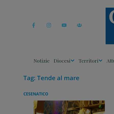
Skip
to
content
Notizie
Diocesi
Territori
Att
Apri
Apri
Menu
Menu
Tag:
Tende al mare
CESENATICO