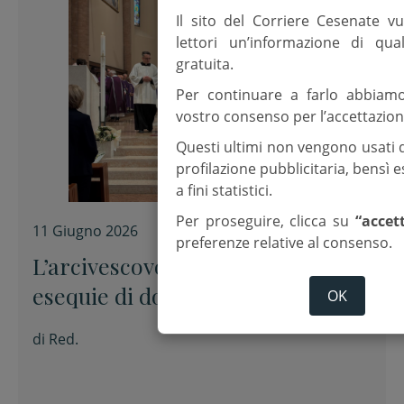
Il sito del Corriere Cesenate vu
lettori un’informazione di qua
gratuita.
Per continuare a farlo abbiam
vostro consenso per l’accettazion
Questi ultimi non vengono usati 
profilazione pubblicitaria, bensì
a fini statistici.
Per proseguire, clicca su
“accet
11 Giugno 2026
preferenze relative al consenso.
L’arcivescovo Caiazzo alle
esequie di don Crescenzio: “Nella
OK
missione ha trovato il senso della
di
Red.
vita”