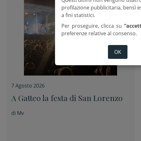
profilazione pubblicitaria, bensì
a fini statistici.
Per proseguire, clicca su
“accet
preferenze relative al consenso.
OK
7 Agosto 2026
A Gatteo la festa di San Lorenzo
di
Mv