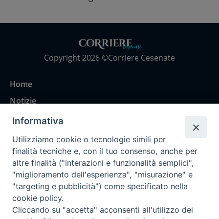
Copyright 2026 ©Corriere Cesenate
Home
Notizie
Rubriche
Informativa
Chi siamo
Utilizziamo cookie o tecnologie simili per
Come abbonarsi
finalità tecniche e, con il tuo consenso, anche per
altre finalità ("interazioni e funzionalità semplici",
Contatti
"miglioramento dell'esperienza", "misurazione" e
"targeting e pubblicità") come specificato nella
cookie policy.
Cliccando su "accetta" acconsenti all'utilizzo dei