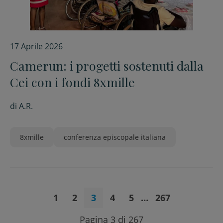
17 Aprile 2026
Camerun: i progetti sostenuti dalla
Cei con i fondi 8xmille
di
A.R.
8xmille
conferenza episcopale italiana
1
2
3
4
5
…
267
Pagina 3 di 267