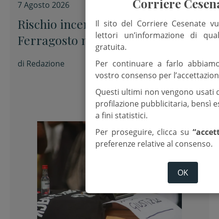
Corriere Cesen
7 Agosto 2026
Rischio incendi, no al barbecue di
Il sito del Corriere Cesenate vu
lettori un’informazione di qua
Ferragosto nel parco
gratuita.
di
Redazione
Per continuare a farlo abbiam
vostro consenso per l’accettazion
Questi ultimi non vengono usati 
profilazione pubblicitaria, bensì
a fini statistici.
Per proseguire, clicca su
“accet
preferenze relative al consenso.
OK