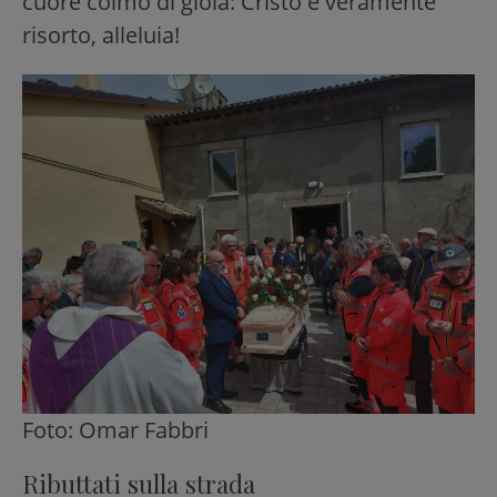
cuore colmo di gioia: Cristo è veramente
risorto, alleluia!
Foto: Omar Fabbri
Ributtati sulla strada