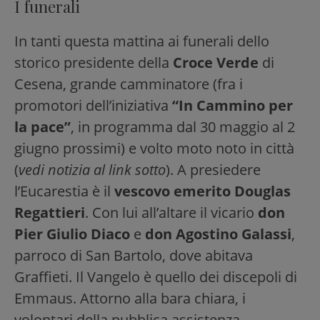
I funerali
In tanti questa mattina ai funerali dello
storico presidente della
Croce Verde
di
Cesena, grande camminatore (fra i
promotori dell’iniziativa
“In Cammino per
la pace”
, in programma dal 30 maggio al 2
giugno prossimi) e volto moto noto in città
(
vedi notizia al link sotto
). A presiedere
l’Eucarestia è il
vescovo emerito Douglas
Regattieri
. Con lui all’altare il vicario
don
Pier Giulio Diaco
e
don Agostino Galassi
,
parroco di San Bartolo, dove abitava
Graffieti. Il Vangelo è quello dei discepoli di
Emmaus. Attorno alla bara chiara, i
volontari della pubblica assistenza.